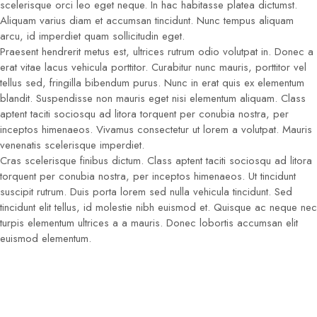
scelerisque orci leo eget neque. In hac habitasse platea dictumst.
Aliquam varius diam et accumsan tincidunt. Nunc tempus aliquam
arcu, id imperdiet quam sollicitudin eget.
Praesent hendrerit metus est, ultrices rutrum odio volutpat in. Donec a
erat vitae lacus vehicula porttitor. Curabitur nunc mauris, porttitor vel
tellus sed, fringilla bibendum purus. Nunc in erat quis ex elementum
blandit. Suspendisse non mauris eget nisi elementum aliquam. Class
aptent taciti sociosqu ad litora torquent per conubia nostra, per
inceptos himenaeos. Vivamus consectetur ut lorem a volutpat. Mauris
venenatis scelerisque imperdiet.
Cras scelerisque finibus dictum. Class aptent taciti sociosqu ad litora
torquent per conubia nostra, per inceptos himenaeos. Ut tincidunt
suscipit rutrum. Duis porta lorem sed nulla vehicula tincidunt. Sed
tincidunt elit tellus, id molestie nibh euismod et. Quisque ac neque nec
turpis elementum ultrices a a mauris. Donec lobortis accumsan elit
euismod elementum.